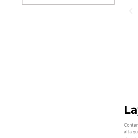
La
Contam
alta q