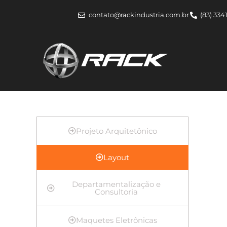
contato@rackindustria.com.br
(83) 334
Projeto Arquitetônico
Layout
Departamentalização e
Consultoria
Maquetes Eletrônicas