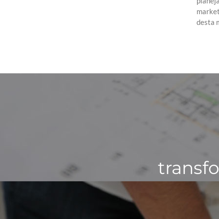
planej
market
desta 
transf