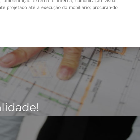
, ambientação externa e interna, comunicação visual,
nte projetado até a execução do mobiliário; procuran-do
lidade!