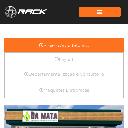
Projeto Arquitetônico
Layout
Departamentalização e Consultoria
Maquetes Eletrônicas